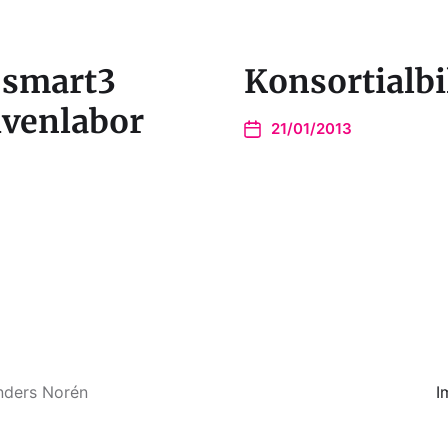
 smart3
Konsortialb
ivenlabor
21/01/2013
nders Norén
I