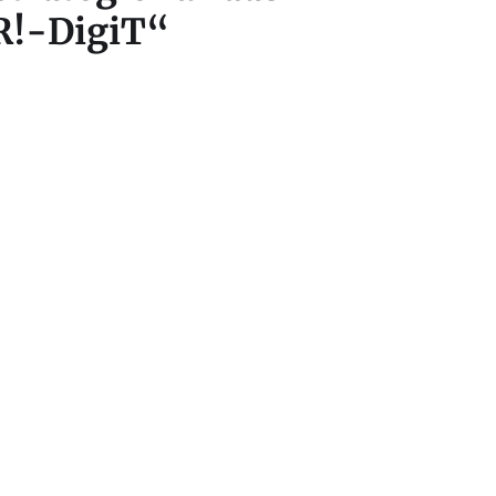
R!-DigiT“